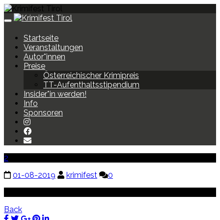
Toggle
navigation
Startseite
Veranstaltungen
Autor*innen
Preise
Österreichischer Krimipreis
TT-Aufenthaltsstipendium
Insider*in werden!
Info
Sponsoren
2
01-08-2019
krimifest
0
Back