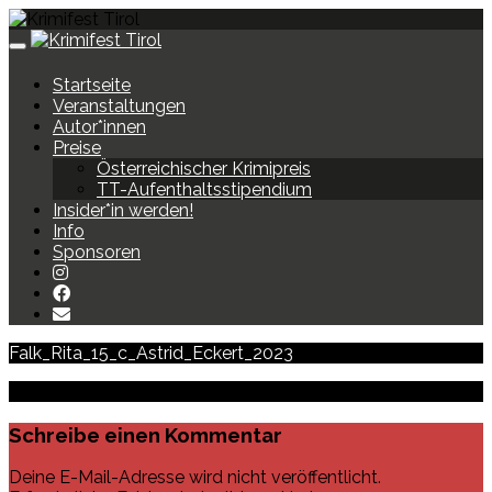
Toggle
navigation
Startseite
Veranstaltungen
Autor*innen
Preise
Österreichischer Krimipreis
TT-Aufenthaltsstipendium
Insider*in werden!
Info
Sponsoren
Falk_Rita_15_c_Astrid_Eckert_2023
Schreibe einen Kommentar
Deine E-Mail-Adresse wird nicht veröffentlicht.