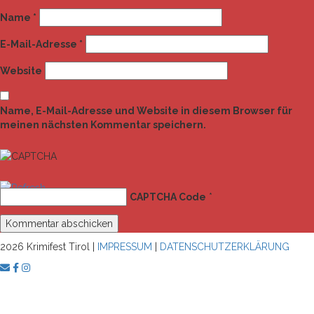
Name
*
E-Mail-Adresse
*
Website
Name, E-Mail-Adresse und Website in diesem Browser für
meinen nächsten Kommentar speichern.
CAPTCHA Code
*
2026 Krimifest Tirol |
IMPRESSUM
|
DATENSCHUTZERKLÄRUNG